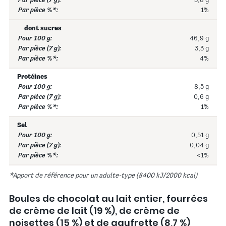
3,8 g
1%
dont sucres
46,9 g
3,3 g
4%
Protéines
8,5 g
0,6 g
1%
Sel
0,51 g
0,04 g
<1%
*Apport de référence pour un adulte-type (8400 kJ/2000 kcal)
Boules de chocolat au lait entier, fourrées
de crème de lait (19 %), de crème de
noisettes (15 %) et de gaufrette (8,7 %)