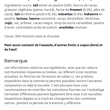
Ingrédients: sucre,
lait
entier en poudre (12%), beurre de cacao,
graisses végétales (palme, karité), farine de
froment
(8,5%), pâte de
cacao,
lait
écrémé en poudre (6,1%),
noisettes
(3,8%),
babeurre
en
poudre,
lactose
,
beurre
concentré, cacao, émulsifiant: lécithines
(
soja
), sel, arômes, cacao maigre, sirop de sucre caramélisé, poudre
à lever: carbonates acide de sodium,
arachides
moulues.
Cacao: 32% minimum dans le chocolat.
Peut aussi contenir de l'amande, d'autres fruits à coque (dure) et
de l'œuf.
Remarque
Les informations relatives aux ingrédients, ainsi que les valeurs
nutritionnelles moyennes arrondies, se réfèrent à nos recettes
actuelles. En fonction de l’évolution de celles-ci, les produits
disponibles dans le commerce peuvent posséder encore l’ancienne
composition ou déjà la nouvelle. C’est pourquoi nous vous
recommandons de contrôler les indications fournies sur l’emballage.
Certaines différences peuvent également être dues à de nouvelles
dispositions légales ou à d’autres changements des conditions
cadres, pendant la période de transition y afférente.