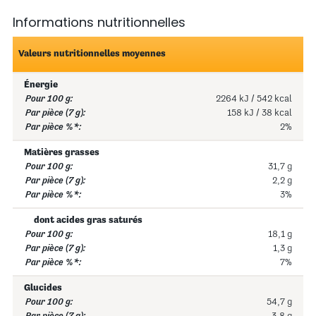
Informations nutritionnelles
Valeurs nutritionnelles moyennes
Énergie
2264 kJ / 542 kcal
158 kJ / 38 kcal
2%
Matières grasses
31,7 g
2,2 g
3%
dont acides gras saturés
18,1 g
1,3 g
7%
Glucides
54,7 g