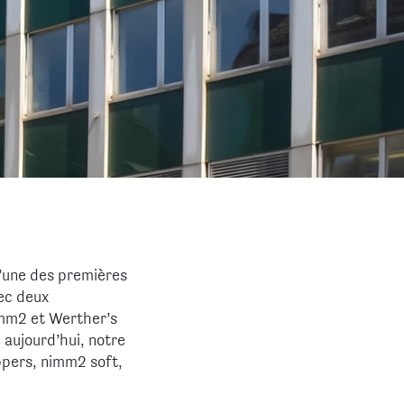
l’une des premières
ec deux
imm2 et Werther’s
 aujourd’hui, notre
ppers, nimm2 soft,