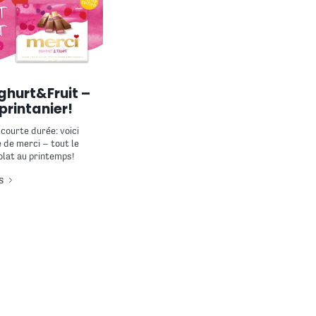
ghurt&Fruit –
printanier!
courte durée: voici
e de merci – tout le
olat au printemps!
s