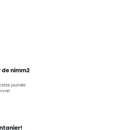
r de nimm2
 cette journée
vivre!
ntanier!