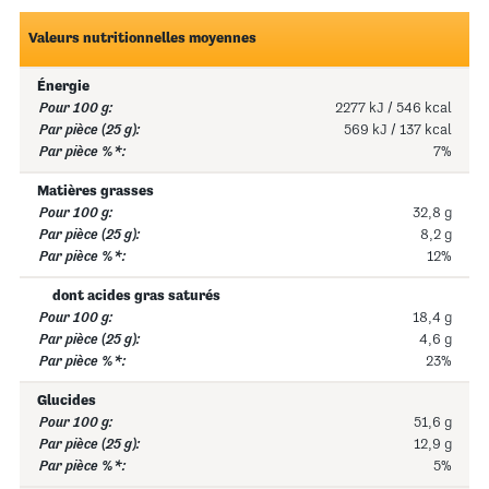
Valeurs nutritionnelles moyennes
Énergie
2277 kJ / 546 kcal
569 kJ / 137 kcal
7%
Matières grasses
32,8 g
8,2 g
12%
dont acides gras saturés
18,4 g
4,6 g
23%
Glucides
51,6 g
12,9 g
5%