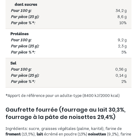
dont sucres
34,2 g
8,6 g
10%
Protéines
9,2 g
2,3 g
5%
Sel
0,56 g
0,14 g
2%
*Apport de référence pour un adulte-type (8400 kJ/2000 kcal)
Gaufrette fourrée (fourrage au lait 30,3%,
fourrage à la pâte de noisettes 29,4%)
Ingrédients: sucre, graisses végétales (palme, karité), farine de
froment
(13,5%),
lait
écrémé en poudre (13%)
noisettes
(9,2%), farine