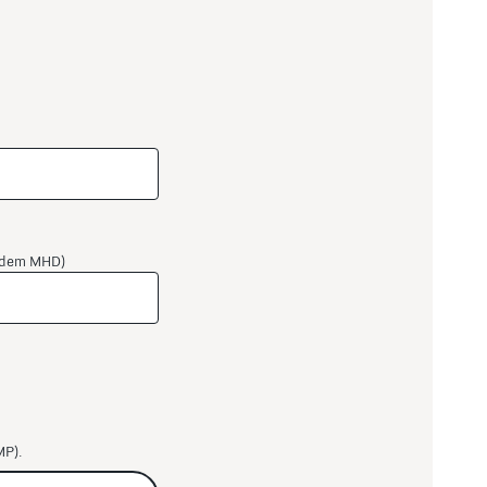
r dem MHD)
MP).