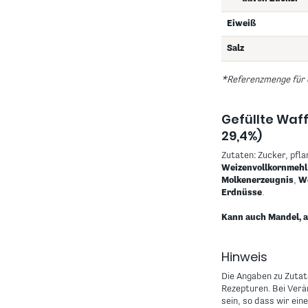
Eiweiß
Salz
*Referenzmenge für 
Gefüllte Waf
29,4%)
Zutaten: Zucker, pfla
Weizenvollkornmehl
Molkenerzeugnis
,
W
Erdnüsse
.
Kann auch Mandel, a
Hinweis
Die Angaben zu Zutat
Rezepturen. Bei Ver
sein, so dass wir ei