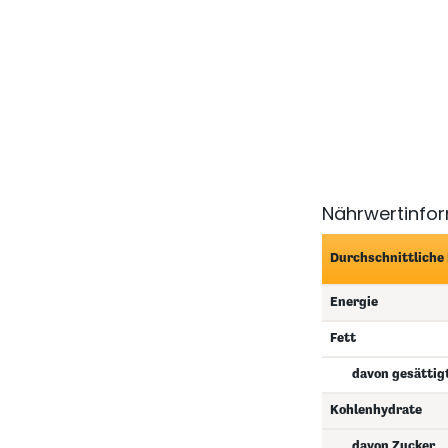
Nährwertinfo
Durchschnittliche
Energie
Fett
davon gesättig
Kohlenhydrate
davon Zucker