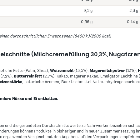
9,2 g
2,3 g
0,56 g
0,14 g
einen durchschnittlichen Erwachsenen (8400 kJ/2000 kcal)
felschnitte (Milchcremefüllung 30,3%, Nugatcre
nzliche Fette (Palm, Shea),
Weizenmehl
(13,5%),
Magermilchpulver
(13%),
(7,2%),
Butterreinfett
(2,7%), Kakao, magerer Kakao, Emulgator Lecithine (
eizenstärke
, natürliche Aromen, Backtriebmittel Natriumhydrogencarbon
ndere Nüsse und Ei enthalten.
en und die gerundeten Durchschnittswerte zu Nährwerten beziehen sich au
änderungen können Produkte in bisheriger und in neuer Zusammensetzung i
nen ergänzenden Vergleich mit den Angaben auf den Verpackungen empfehle