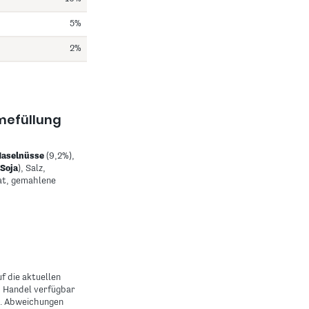
5%
2%
mefüllung
Haselnüsse
(9,2%),
Soja
), Salz,
at, gemahlene
f die aktuellen
m Handel verfügbar
n. Abweichungen