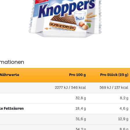
rmationen
 Nährwerte
Pro 100 g
Pro Stück (25 g)
2277 kJ / 546 kcal
569 kJ / 137 kcal
32,8 g
8,2 g
te Fettsäuren
18,4 g
4,6 g
51,6 g
12,9 g
34,2 g
8,6 g