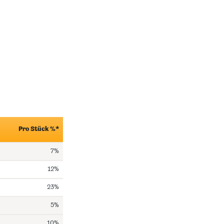
Pro Stück %*
7%
12%
23%
5%
10%