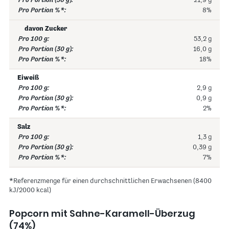
21,9 g
8%
davon Zucker
53,2 g
16,0 g
18%
Eiweiß
2,9 g
0,9 g
2%
Salz
1,3 g
0,39 g
7%
*Referenzmenge für einen durchschnittlichen Erwachsenen (8400
kJ/2000 kcal)
Popcorn mit Sahne-Karamell-Überzug
(74%)