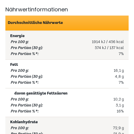
Nährwertinformationen
Durchschnittliche Nährwerte
Energie
1914 kJ / 456 kcal
574 kJ / 137 kcal
7%
Fett
16,1 g
4,8 g
7%
davon gesättigte Fettsäuren
10,2 g
3,1 g
16%
Kohlenhydrate
72,9 g