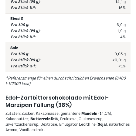
14,1 g
16%
Eiweiß
6,9 g
1,9 g
4%
Salz
0,03 g
<0,01 g
<1%
*Referenzmenge für einen durchschnittlichen Erwachsenen (8400
kJ/2000 kcal)
Edel-Zartbitterschokolade mit Edel-
Marzipan Füllung (38%)
Zutaten: Zucker, Kakaomasse, gemahlene
Mandeln
(14,1%),
Kakaobutter,
Butterreinfett
, Fruktose, Glukosesirup,
Invertzuckersirup, Dextrose, Emulgator Lecithine (
Soja
), natürliches
Aroma, Vanilleextrakt.