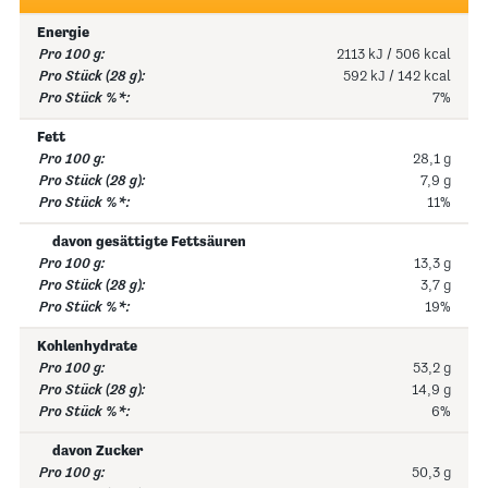
Energie
2113 kJ / 506 kcal
592 kJ / 142 kcal
7%
Fett
28,1 g
7,9 g
11%
davon gesättigte Fettsäuren
13,3 g
3,7 g
19%
Kohlenhydrate
53,2 g
14,9 g
6%
davon Zucker
50,3 g