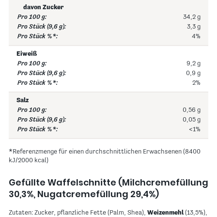
davon Zucker
34,2 g
3,3 g
4%
Eiweiß
9,2 g
0,9 g
2%
Salz
0,56 g
0,05 g
<1%
*Referenzmenge für einen durchschnittlichen Erwachsenen (8400
kJ/2000 kcal)
Gefüllte Waffelschnitte (Milchcremefüllung
30,3%, Nugatcremefüllung 29,4%)
Zutaten: Zucker, pflanzliche Fette (Palm, Shea),
Weizenmehl
(13,5%),