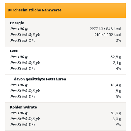
Durchschnittliche Nährwerte
Energie
2277 kJ / 546 kcal
219 kJ / 52 kcal
3%
Fett
32,8 g
3,1 g
4%
davon gesättigte Fettsäuren
18,4 g
1,8 g
9%
Kohlenhydrate
51,6 g
5,0 g
2%