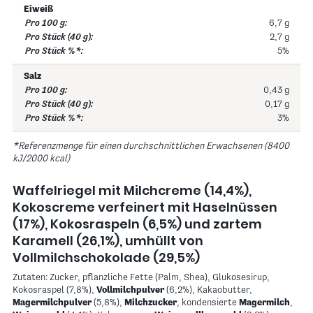
Eiweiß
6,7 g
2,7 g
5%
Salz
0,43 g
0,17 g
3%
*Referenzmenge für einen durchschnittlichen Erwachsenen (8400
kJ/2000 kcal)
Waffelriegel mit Milchcreme (14,4%),
Kokoscreme verfeinert mit Haselnüssen
(17%), Kokosraspeln (6,5%) und zartem
Karamell (26,1%), umhüllt von
Vollmilchschokolade (29,5%)
Zutaten: Zucker, pflanzliche Fette (Palm, Shea), Glukosesirup,
Kokosraspel (7,8%),
Vollmilchpulver
(6,2%), Kakaobutter,
Magermilchpulver
(5,8%),
Milchzucker
, kondensierte
Magermilch
,