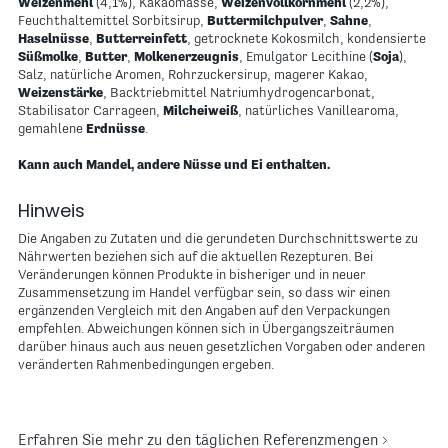
Weizenmehl
(4,1%), Kakaomasse,
Weizenvollkornmehl
(2,2%),
Feuchthaltemittel Sorbitsirup,
Buttermilchpulver
,
Sahne
,
Haselnüsse
,
Butterreinfett
, getrocknete Kokosmilch, kondensierte
Süßmolke
,
Butter
,
Molkenerzeugnis
, Emulgator Lecithine (
Soja
),
Salz, natürliche Aromen, Rohrzuckersirup, magerer Kakao,
Weizenstärke
, Backtriebmittel Natriumhydrogencarbonat,
Stabilisator Carrageen,
Milcheiweiß
, natürliches Vanillearoma,
gemahlene
Erdnüsse
.
Kann auch Mandel, andere Nüsse und Ei enthalten.
Hinweis
Die Angaben zu Zutaten und die gerundeten Durchschnittswerte zu
Nährwerten beziehen sich auf die aktuellen Rezepturen. Bei
Veränderungen können Produkte in bisheriger und in neuer
Zusammensetzung im Handel verfügbar sein, so dass wir einen
ergänzenden Vergleich mit den Angaben auf den Verpackungen
empfehlen. Abweichungen können sich in Übergangszeiträumen
darüber hinaus auch aus neuen gesetzlichen Vorgaben oder anderen
veränderten Rahmenbedingungen ergeben.
Erfahren Sie mehr zu den täglichen Referenzmengen