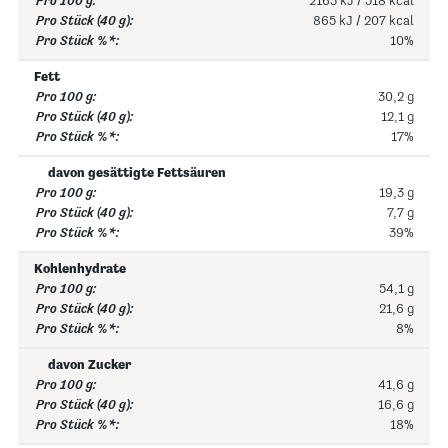
2163 kJ / 518 kcal
865 kJ / 207 kcal
10%
Fett
30,2 g
12,1 g
17%
davon gesättigte Fettsäuren
19,3 g
7,7 g
39%
Kohlenhydrate
54,1 g
21,6 g
8%
davon Zucker
41,6 g
16,6 g
18%